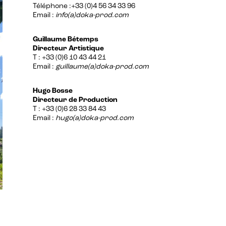
Téléphone :+33 (0)4 56 34 33 96
Email :
info(a)doka-prod.com
Guillaume Bétemps
Directeur Artistique
T : +33 (0)6 10 43 44 21
Email :
guillaume(a)doka-prod.com
Hugo Bosse
Directeur de Production
T : +33 (0)6 28 33 84 43
Email :
hugo(a)doka-prod.com